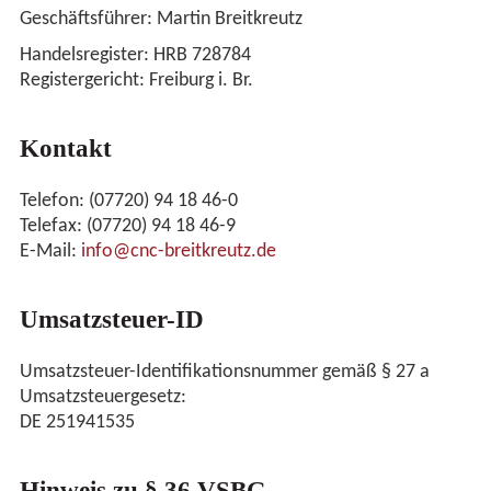
Geschäftsführer: Martin Breitkreutz
KARRIE
Handelsregister: HRB 728784
Registergericht: Freiburg i. Br.
KONTA
Kontakt
Telefon: (07720) 94 18 46-0
Telefax: (07720) 94 18 46-9
E-Mail:
info@cnc-breitkreutz.de
DOWNL
Umsatzsteuer-ID
IMPRE
Umsatzsteuer-Identifikationsnummer gemäß § 27 a
Umsatzsteuergesetz:
DE 251941535
DATEN
Hinweis zu § 36 VSBG